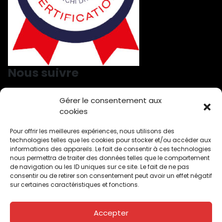
Nous suivre
Gérer le consentement aux
Nous suivre sur LinkedIn
Nous suivre sur Facebook
cookies
Pour offrir les meilleures expériences, nous utilisons des
technologies telles que les cookies pour stocker et/ou accéder aux
Démoussage à Ahuy
Toiture démoussage par drone Aiserey
informations des appareils. Le fait de consentir à ces technologies
Traitement bardage à Arbois
Arnay le Duc – Drone traitement
nous permettra de traiter des données telles que le comportement
Inspections de bâtiment Autun
Nettoyage toiture à Auxonne
de navigation ou les ID uniques sur ce site. Le fait de ne pas
Démoussage toiture à Beaune
consentir ou de retirer son consentement peut avoir un effet négatif
Inspections de bâtiments par drone à Besançon
Bletterans
sur certaines caractéristiques et fonctions.
Bligny sur Ouche
Brazey en plaine
Bressey-sur-Tille
Bretenière
Chagny
Chenôve
Chevigny-Saint-Sauveur
Choisey
Corcelles-les-Monts
Daix
Dijon
Dole
Epinac
Fénay
Fontaine-lès-Dijon
Accepter
Genlis
Gray
Hauteville-lès-Dijon
Is sur Tille
Ladoix Serrigny
Longvic