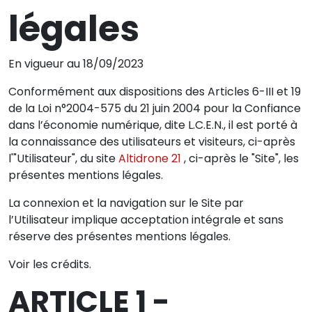
légales
En vigueur au
18/09/2023
Conformément aux dispositions des Articles 6-III et 19
de la Loi n°2004-575 du 21 juin 2004 pour la Confiance
dans l’économie numérique, dite L.C.E.N., il est porté à
la connaissance des utilisateurs et visiteurs, ci-après
l'"Utilisateur", du site
Altidrone 21
, ci-après le "Site", les
présentes mentions légales.
La connexion et la navigation sur le Site par
l’Utilisateur implique acceptation intégrale et sans
réserve des présentes mentions légales.
Voir les crédits.
ARTICLE 1 -
Ces mentions légales ont été générées via le plugin
Mentions Légales par
Webdeclic SAS
.