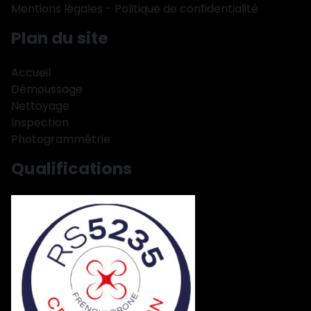
Mentions légales
-
Politique de confidentialité
Plan du site
Accueil
Démoussage
Nettoyage
Inspection
Photogrammétrie
Qualifications