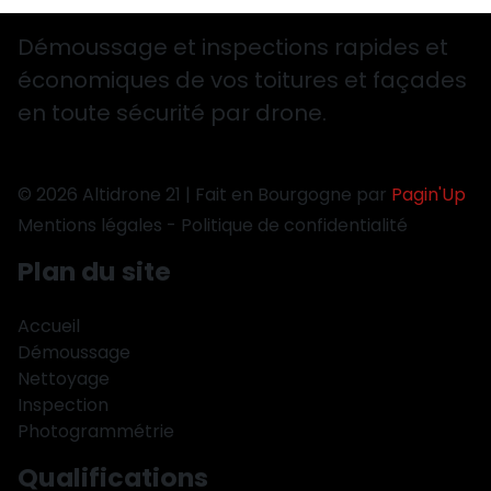
Démoussage et inspections rapides et
économiques de vos toitures et façades
en toute sécurité par drone.
© 2026 Altidrone 21 | Fait en Bourgogne par
Pagin'Up
Mentions légales
-
Politique de confidentialité
Plan du site
Accueil
Démoussage
Nettoyage
Inspection
Photogrammétrie
Qualifications