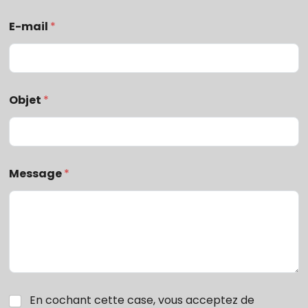
E-mail
*
Objet
*
Message
*
En cochant cette case, vous acceptez de