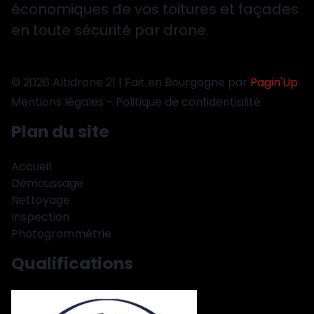
économiques de vos toitures et façades
en toute sécurité par drone.
© 2026 Altidrone 21 | Fait en Bourgogne par
Pagin'Up
Mentions légales
-
Politique de confidentialité
Plan du site
Accueil
Démoussage
Nettoyage
Inspection
Photogrammétrie
Qualifications