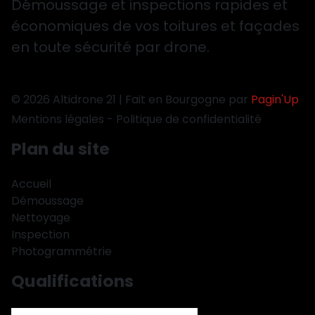
Démoussage et inspections rapides et
économiques de vos toitures et façades
en toute sécurité par drone.
© 2026 Altidrone 21 | Fait en Bourgogne par
Pagin'Up
Mentions légales
-
Politique de confidentialité
Plan du site
Accueil
Démoussage
Nettoyage
Inspection
Photogrammétrie
Qualifications