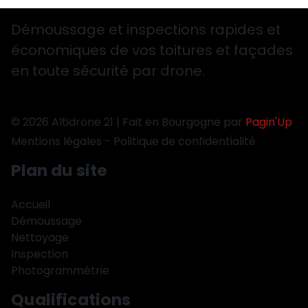
Démoussage et inspections rapides et
économiques de vos toitures et façades
en toute sécurité par drone.
© 2026 Altidrone 21 | Fait en Bourgogne par
Pagin'Up
Mentions légales
-
Politique de confidentialité
Plan du site
Accueil
Démoussage
Nettoyage
Inspection
Photogrammétrie
Qualifications