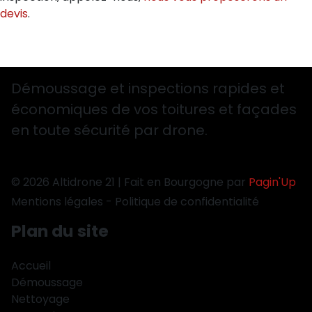
devis
.
Démoussage et inspections rapides et
économiques de vos toitures et façades
en toute sécurité par drone.
© 2026 Altidrone 21 | Fait en Bourgogne par
Pagin'Up
Mentions légales
-
Politique de confidentialité
Plan du site
Accueil
Démoussage
Nettoyage