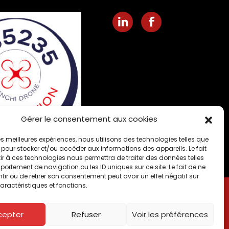
Nous suivre sur LinkedIn
Nous suivre sur Fa
Gérer le consentement aux cookies
 les meilleures expériences, nous utilisons des technologies telles que
 pour stocker et/ou accéder aux informations des appareils. Le fait
r à ces technologies nous permettra de traiter des données telles
ortement de navigation ou les ID uniques sur ce site. Le fait de ne
ir ou de retirer son consentement peut avoir un effet négatif sur
aractéristiques et fonctions.
ctions de bâtiment Autun
Nettoyage toiture à Auxonne
ine
Bressey-sur-Tille
Bretenière
Chagny
Chenôve
ville-lès-Dijon
Is sur Tille
Ladoix Serrigny
Longvic
cepter
Refuser
Voir les préférences
ades par drone à Nolay
Nuits-Saint-Georges
Ouges