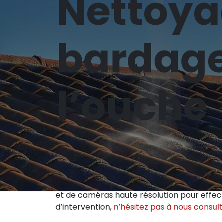
Nettoya
bardage
l’ouche
L'élimination de la mousse par drone est un
sur les toits, les façades et d'autres surf
et de caméras haute résolution pour effect
d’intervention,
n’hésitez pas à nous consul