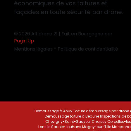
économiques de vos toitures et
façades en toute sécurité par drone.
© 2026 Altidrone 21 | Fait en Bourgogne par
Pagin'Up
Mentions légales
-
Politique de confidentialité
Démoussage à Ahuy
Toiture démoussage par drone A
Démoussage toiture à Beaune
Inspections de b
Chevigny-Saint-Sauveur
Choisey
Corcelles-le
Lons le Saunier
Louhans
Magny-sur-Tille
Marsanna