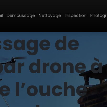
il
Démoussage
Nettoyage
Inspection
Photog
sage de
par drone à
e l’ouche