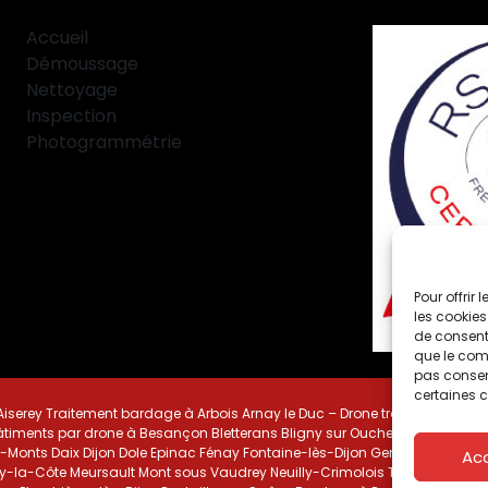
Accueil
Démoussage
Nettoyage
Inspection
Photogrammétrie
Pour offrir
les cookies
de consenti
que le comp
pas consent
certaines c
iserey
Traitement bardage à Arbois
Arnay le Duc – Drone traitement
Inspe
âtiments par drone à Besançon
Bletterans
Bligny sur Ouche
Brazey en pla
s-Monts
Daix
Dijon
Dole
Epinac
Fénay
Fontaine-lès-Dijon
Genlis
Gray
Haute
Ac
y-la-Côte
Meursault
Mont sous Vaudrey
Neuilly-Crimolois
Traitement faç