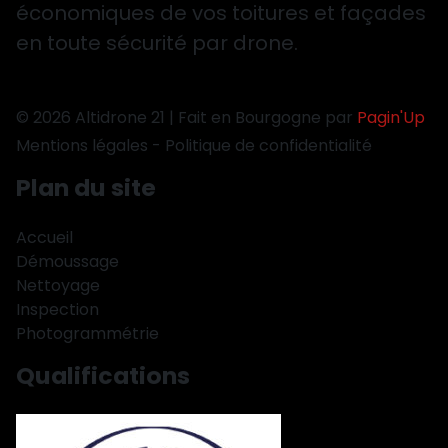
économiques de vos toitures et façades
en toute sécurité par drone.
© 2026 Altidrone 21 | Fait en Bourgogne par
Pagin'Up
Mentions légales
-
Politique de confidentialité
Plan du site
Accueil
Démoussage
Nettoyage
Inspection
Photogrammétrie
Qualifications