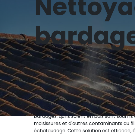
Nettoya
bardage
L'élimination de la mousse par drone est un
sur les toits, les façades et d'autres surf
haute résolution pour effectuer un nettoyag
pas à nous consulter
.
Le nettoyage des bardages par drone est 
bardages, qu'ils soient en bois sont soumis
moisissures et d'autres contaminants au f
échafaudage. Cette solution est efficace,