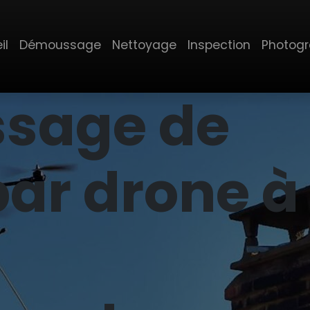
il
Démoussage
Nettoyage
Inspection
Photog
sage de
par drone à