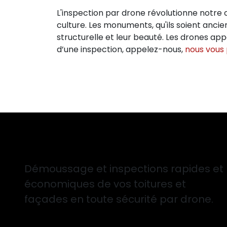
L'inspection par drone révolutionne notre 
culture. Les monuments, qu'ils soient anci
structurelle et leur beauté. Les drones ap
d’une inspection, appelez-nous,
nous vous
Démoussage et inspections rapides et
économiques de vos toitures et
façades en toute sécurité par drone.