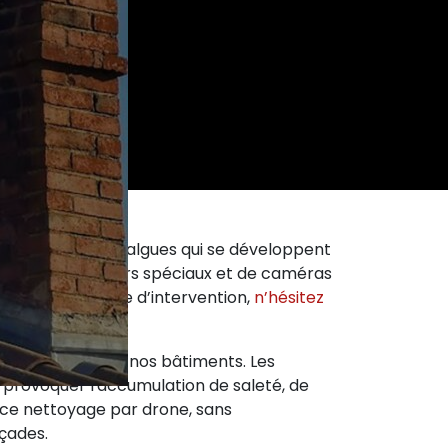
es lichens et les algues qui se développent
pés de pulvérisateurs spéciaux et de caméras
s notre périmètre d’intervention,
n’hésitez
ous entretenons nos bâtiments. Les
t provoquer l'accumulation de saleté, de
 ce nettoyage par drone, sans
çades.