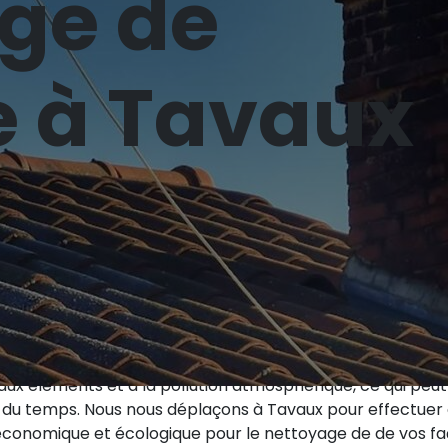
ge de
 à Tavaux
e solution moderne et efficace pour éliminer la mousse, l
aces extérieures. Cette prestation utilise des drones équi
e précis et en toute sécurité. La ville de Tavaux est dan
une avancée technologique qui réinvente la façon dont n
 aux éléments et à la pollution atmosphérique, ce qui peu
il du temps. Nous nous déplaçons à Tavaux pour effectuer
 économique et écologique pour le nettoyage de de vos fa