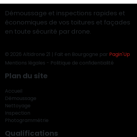
Démoussage et inspections rapides et
économiques de vos toitures et façades
en toute sécurité par drone.
© 2026 Altidrone 21 | Fait en Bourgogne par
Pagin'Up
Mentions légales
-
Politique de confidentialité
Plan du site
Accueil
Démoussage
Nettoyage
Inspection
Photogrammétrie
Qualifications