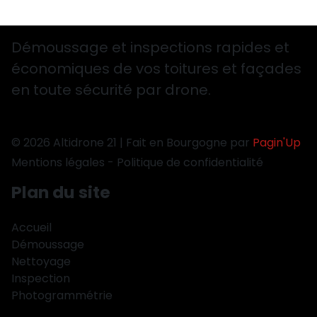
Démoussage et inspections rapides et
économiques de vos toitures et façades
en toute sécurité par drone.
© 2026 Altidrone 21 | Fait en Bourgogne par
Pagin'Up
Mentions légales
-
Politique de confidentialité
Plan du site
Accueil
Démoussage
Nettoyage
Inspection
Photogrammétrie