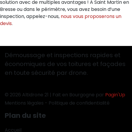
solution avec de multiples avantages ! A Saint Martin en
Bresse ou dans le périmètre, vous avez besoin d’une
inspection, appelez-nous,
nous vous proposerons un
devis
.
Démoussage et inspections rapides et
économiques de vos toitures et façades
en toute sécurité par drone.
© 2026 Altidrone 21 | Fait en Bourgogne par
Pagin'Up
Mentions légales
-
Politique de confidentialité
Plan du site
Accueil