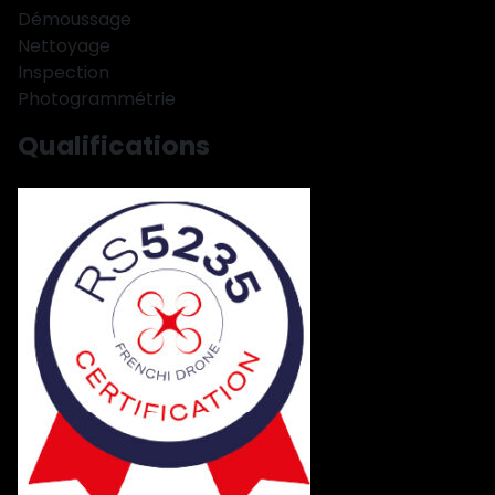
Démoussage
Nettoyage
Inspection
Photogrammétrie
Qualifications