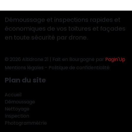
Démoussage et inspections rapides et
économiques de vos toitures et façades
en toute sécurité par drone.
© 2026 Altidrone 21 | Fait en Bourgogne par
Pagin'Up
Mentions légales
-
Politique de confidentialité
Plan du site
Accueil
Démoussage
Nettoyage
Inspection
Photogrammétrie